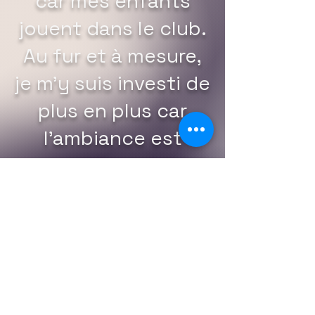
car mes enfants
jouent dans le club.
Au fur et à mesure,
je m'y suis investi de
plus en plus car
l'ambiance est
sympathique. A
leurs arrivées,
certaines personnes
ont fait beaucoup
pour valoriser le
club, et cela m'a