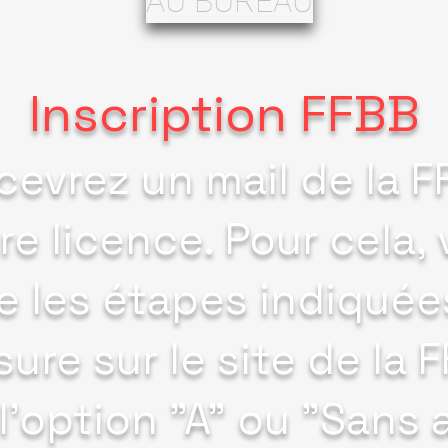
AU BUREAU
Inscription FFBB
cevrez un mail de la F
tre licence. Pour cela,
re les étapes indiquées
ure sur le site de la 
 l'option "A" ou "Sans