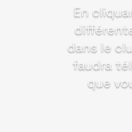
En cliquan
différent
dans le clu
faudra té
que vou