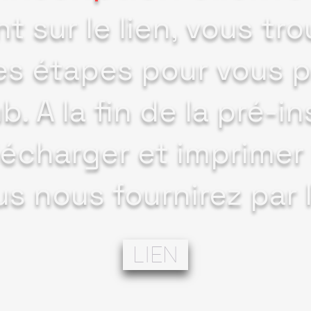
t sur le lien, vous tr
es étapes pour vous p
b. A la fin de la pré-ins
lécharger et imprimer 
s nous fournirez par l
LIEN