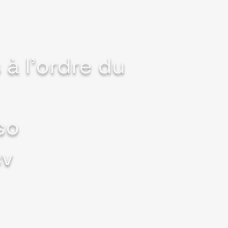
à l'ordre du
so
cv