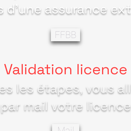
s d'une assurance ext
FFBB
Validation licence
s les étapes, vous al
par mail votre licence
Mail