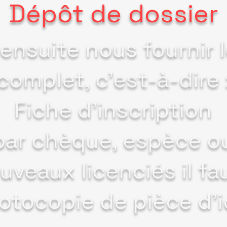
Dépôt de dossier
ensuite nous fournir l
complet, c'est-à-dire 
Fiche d'inscription
ar chèque, espèce ou
uveaux licenciés il fa
otocopie de pièce d'i