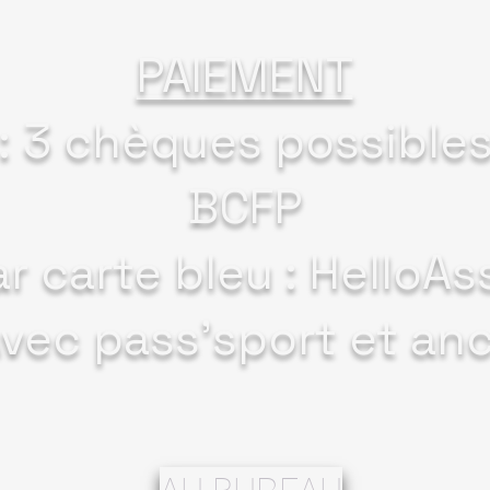
PAIEMENT
: 3 chèques possibles 
BCFP
ar carte bleu : HelloAs
vec pass'sport et an