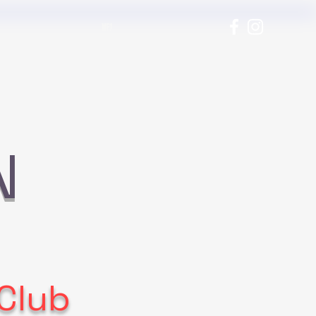
NF1
N
oClub