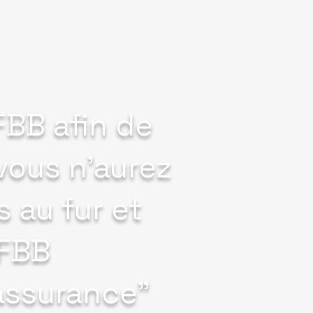
FBB afin de
 vous n'aurez
 au fur et
FFBB
 assurance"