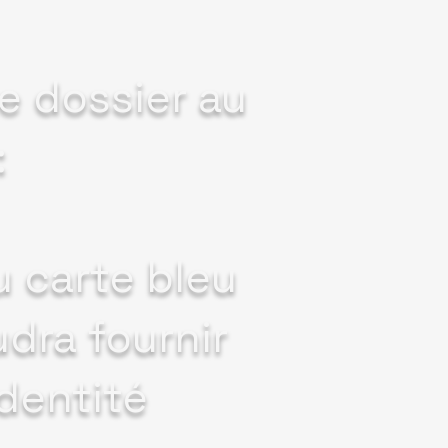
e dossier au
:
 carte bleu
udra fournir
dentité