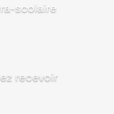
ra-scolaire
lez recevoir