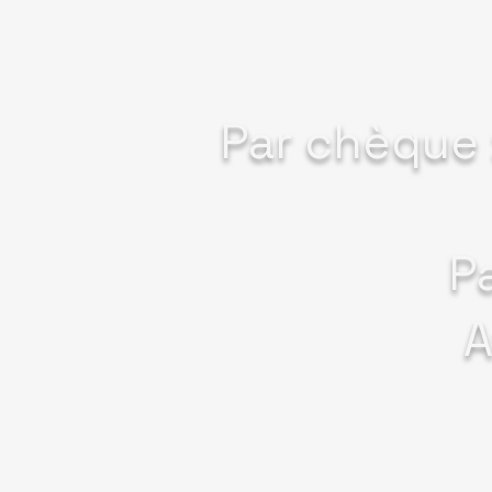
Par chèque 
P
A