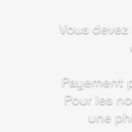
Vous devez 
Payement p
Pour les no
une ph