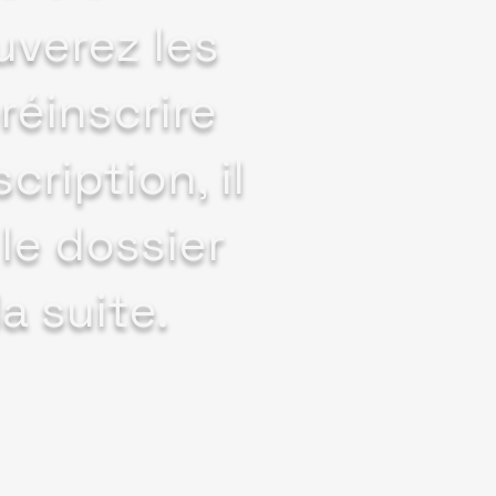
ouverez les
réinscrire
cription, il
le dossier
a suite.