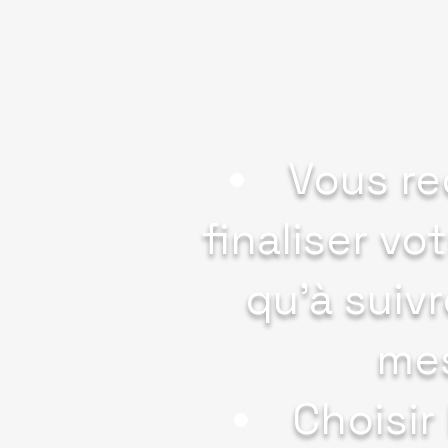
Vous re
finaliser vo
qu'à suiv
mes
Choisir