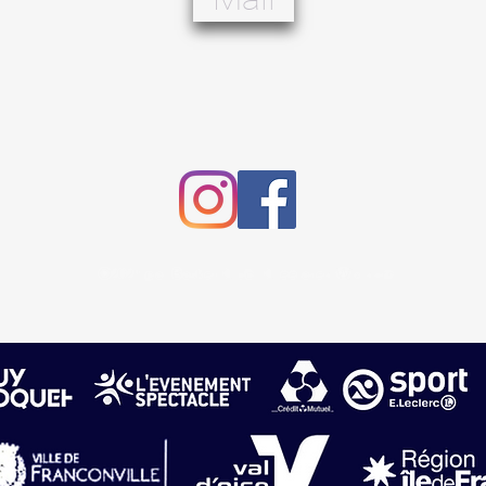
©2021 par Basket Club. Créé avec Wix.com