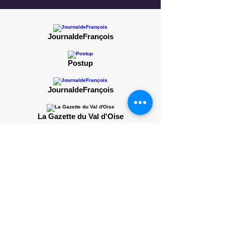
JournaldeFrançois
Postup
JournaldeFrançois
La Gazette du Val d'Oise
JournaldeFrançois
©2021 par Basket Club. Créé avec Wix.com